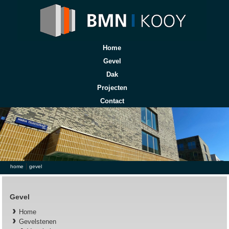
Home
Gevel
Dak
Projecten
Contact
|
U bent hier
home
gevel
Gevel
Home
Gevelstenen