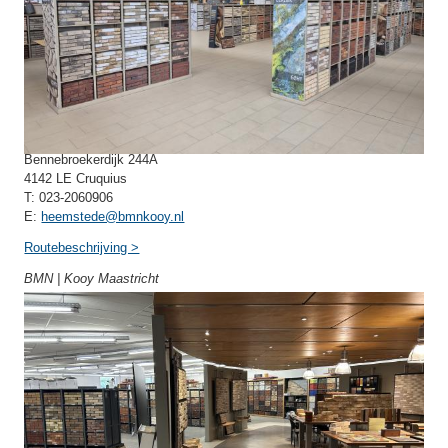
BMN | Kooy Heemstede
Bennebroekerdijk 244A
4142 LE Cruquius
T: 023-2060906
E:
heemstede@bmnkooy.nl
Routebeschrijving >
BMN | Kooy Maastricht