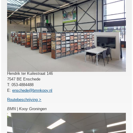
BMN | Kooy Enschede
Hendrik ter Kuilestraat 146
7547 BE Enschede
T: 053-4884488
E:
enschede@bmnkooy.nl
Routebeschrijving >
BMN | Kooy Groningen
BMN | Kooy Groningen