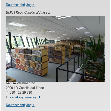
Routebeschrijving >
BMN | Kooy Capelle a/d IJssel
BMN | Kooy Capelle a/d IJssel
BMN | Kooy Capelle a/d IJssel
Rivium Westlaan 22
2909 LD Capelle a/d IJssel
T: 010 - 22 29 710
E:
capelle@bmnkooy.nl
Routebeschrijving >