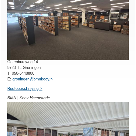
BMN | Kooy Groningen
Gotenburgweg 14
9723 TL Groningen
T: 050-5448800
E:
groningen@bmnkooy.nl
Routebeschrijving >
BMN | Kooy Heemstede
BMN | Kooy Heemstede