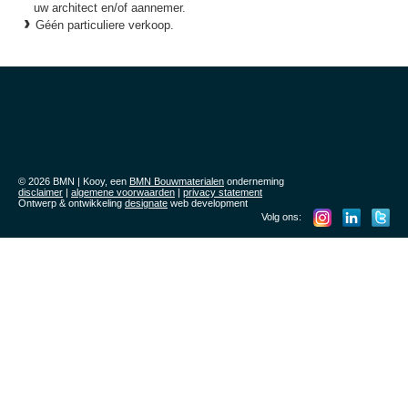
uw architect en/of aannemer.
Géén particuliere verkoop.
© 2026 BMN | Kooy, een
BMN Bouwmaterialen
onderneming
disclaimer
|
algemene voorwaarden
|
privacy statement
Ontwerp & ontwikkeling
designate
web development
Volg ons: