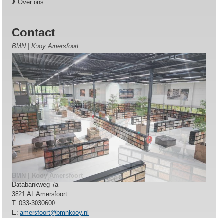
Over ons
Contact
BMN | Kooy Amersfoort
BMN | Kooy Amersfoort
Databankweg 7a
3821 AL Amersfoort
T: 033-3030600
E:
amersfoort@bmnkooy.nl