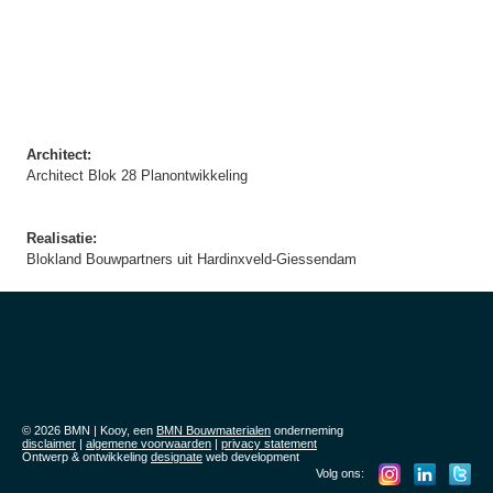
Architect:
Architect Blok 28 Planontwikkeling
Realisatie:
Blokland Bouwpartners uit Hardinxveld-Giessendam
© 2026 BMN | Kooy, een
BMN Bouwmaterialen
onderneming
disclaimer
|
algemene voorwaarden
|
privacy statement
Ontwerp & ontwikkeling
designate
web development
Volg ons: