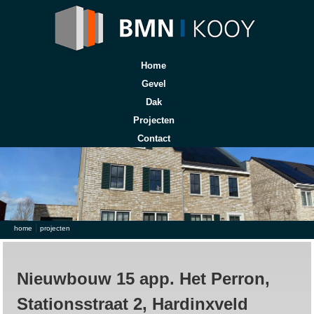
Home
Gevel
Dak
Projecten
Contact
|
U bent hier
home
projecten
Nieuwbouw 15 app. Het Perron,
Stationsstraat 2, Hardinxveld