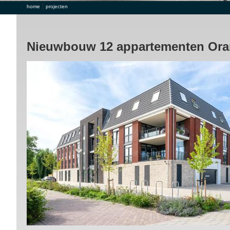
|
U bent hier
home
projecten
Nieuwbouw 12 appartementen Oran