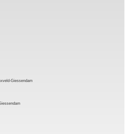
inxveld-Giessendam
-Giessendam