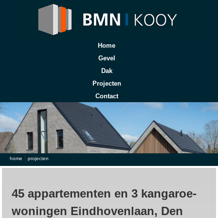
Home
Gevel
Dak
Projecten
Contact
|
U bent hier
home
projecten
45 appartementen en 3 kangaroe-
woningen Eindhovenlaan, Den