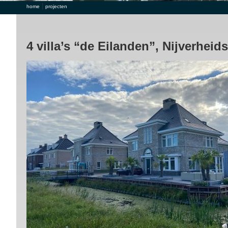
|
U bent hier
home
projecten
4 villa’s “de Eilanden”, Nijverhei