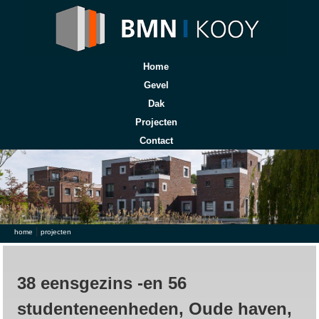
Home
Gevel
Dak
Projecten
Contact
|
U bent hier
home
projecten
38 eensgezins -en 56
studenteneenheden, Oude haven,