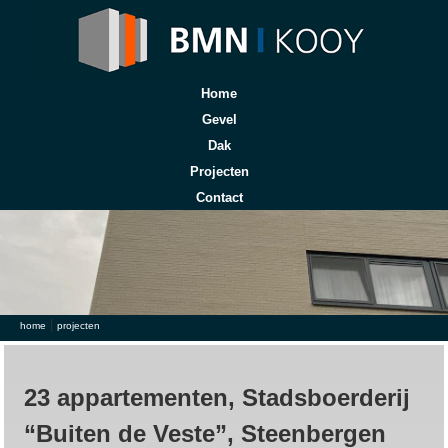
Home
Gevel
Dak
Projecten
Contact
|
U bent hier
home
projecten
23 appartementen, Stadsboerderij
“Buiten de Veste”, Steenbergen