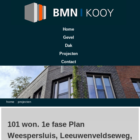
Home
Gevel
Dak
Projecten
Contact
|
U bent hier
home
projecten
101 won. 1e fase Plan
Weespersluis, Leeuwenveldseweg,